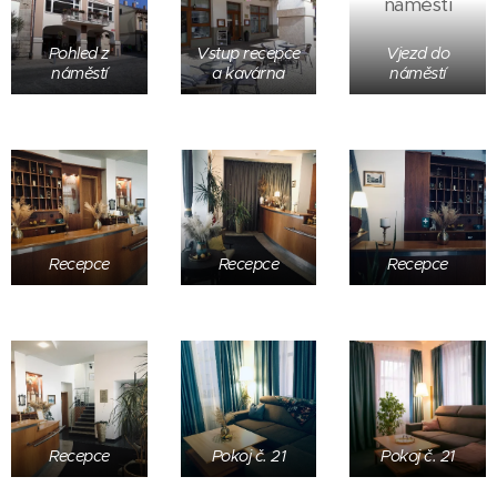
Pohled z
Vstup recepce
Vjezd do
náměstí
a kavárna
náměstí
Recepce
Recepce
Recepce
Recepce
Pokoj č. 21
Pokoj č. 21