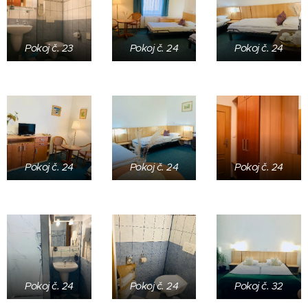
Pokoj č. 23
Pokoj č. 24
Pokoj č. 24
Pokoj č. 24
Pokoj č. 24
Pokoj č. 24
Pokoj č. 24
Pokoj č. 24
Pokoj č. 32