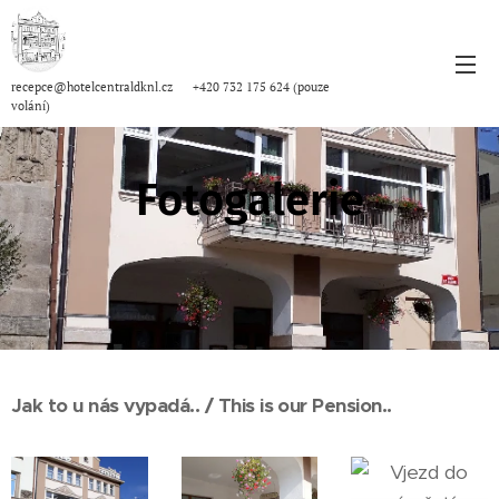
recepce@hotelcentraldknl.cz +420 732 175 624 (pouze
volání)
Fotogalerie
Jak to u nás vypadá.. / This is our Pension..