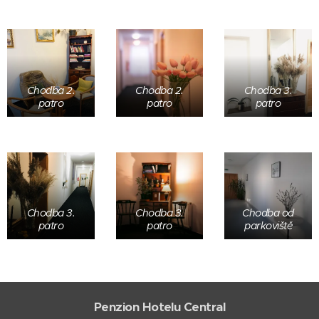
Chodba 2.
Chodba 2.
Chodba 3.
patro
patro
patro
Chodba 3.
Chodba 3.
Chodba od
patro
patro
parkoviště
Penzion Hotelu Central