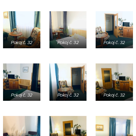
Pokoj č. 32
Pokoj č. 32
Pokoj č. 32
Pokoj č. 32
Pokoj č. 32
Pokoj č. 32