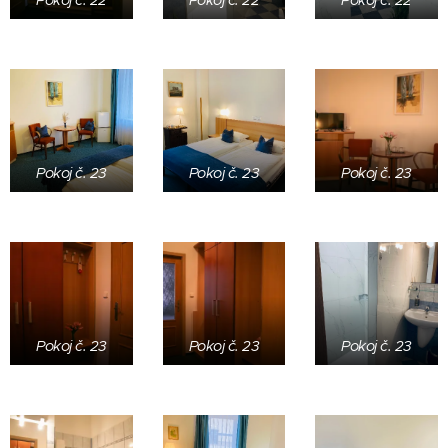
Pokoj č. 22
Pokoj č. 22
Pokoj č. 22
Pokoj č. 23
Pokoj č. 23
Pokoj č. 23
Pokoj č. 23
Pokoj č. 23
Pokoj č. 23