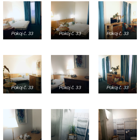
Pokoj č. 33
Pokoj č. 33
Pokoj č. 33
Pokoj č. 33
Pokoj č. 33
Pokoj č. 33